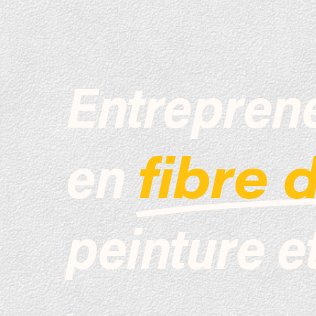
Entreprene
en
fibre 
peinture e