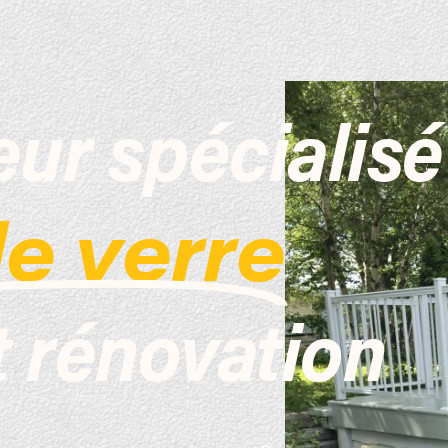
ur spécialisé
de verre
t rénovation